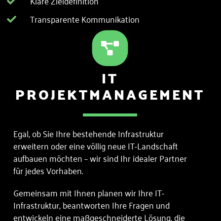
Klare Zieldefinition
Transparente Kommunikation
Schritt-für-Schritt-Ansatz
Zusammenarbeit mit Experten
IT
Zusammenarbeit mit Experten
PROJEKTMANAGEMENT
Fokus auf Zusammenarbeit
Egal, ob Sie Ihre bestehende Infrastruktur
erweitern oder eine völlig neue IT-Landschaft
aufbauen möchten – wir sind Ihr idealer Partner
für jedes Vorhaben.
Gemeinsam mit Ihnen planen wir Ihre IT-
Infrastruktur, beantworten Ihre Fragen und
entwickeln eine maßgeschneiderte Lösung, die